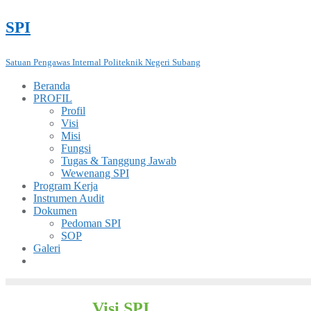
Skip
SPI
to
content
Satuan Pengawas Internal Politeknik Negeri Subang
Beranda
PROFIL
Profil
Visi
Misi
Fungsi
Tugas & Tanggung Jawab
Wewenang SPI
Program Kerja
Instrumen Audit
Dokumen
Pedoman SPI
SOP
Galeri
Visi SPI