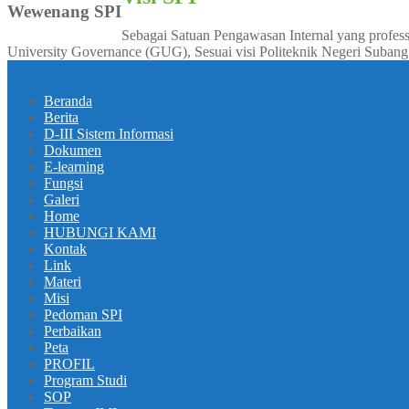
Wewenang SPI
Sebagai Satuan Pengawasan Internal yang profes
University Governance (GUG), Sesuai visi Politeknik Negeri Subang 
Beranda
Berita
D-III Sistem Informasi
Dokumen
E-learning
Fungsi
Galeri
Home
HUBUNGI KAMI
Kontak
Link
Materi
Misi
Pedoman SPI
Perbaikan
Peta
PROFIL
Program Studi
SOP