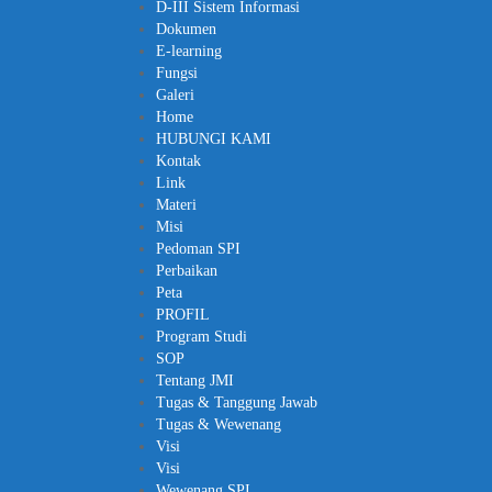
D-III Sistem Informasi
ink panel
Dokumen
ink panel
E-learning
Fungsi
ink panel
Galeri
ink panel
Home
HUBUNGI KAMI
ink panel
Kontak
ink panel
Link
Materi
ink panel
Misi
ink panel
Pedoman SPI
Perbaikan
ink panel
Peta
ink panel
PROFIL
Program Studi
ink panel
SOP
ink panel
Tentang JMI
Tugas & Tanggung Jawab
ink panel
Tugas & Wewenang
ink panel
Visi
Visi
ink panel
Wewenang SPI