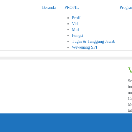
Beranda
PROFIL
Progra
Profil
Visi
Misi
Fungsi
Tugas & Tanggung Jawab
Wewenang SPI
V
Se
in
no
Go
Me
ta